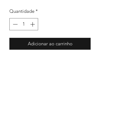
Quantidade
*
Adicionar ao carrinho
ecovação & diversão
©2018 by ecovação & diversao