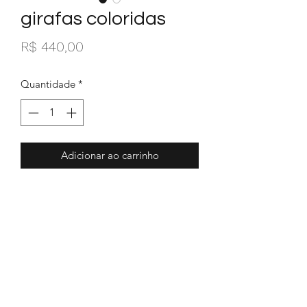
girafas coloridas
Preço
R$ 440,00
Quantidade
*
Adicionar ao carrinho
Girafa de pelúcia com 37cm de altura,
com dentição decídua flexível,
linguinha destacável e escova dental.
ecovação & diversão