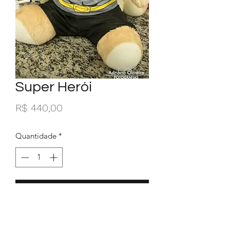
Super Herói
Preço
R$ 440,00
Quantidade
*
Adicionar ao carrinho
bicho de pelúcia "plush"
Arcada flexível DECÌDUA