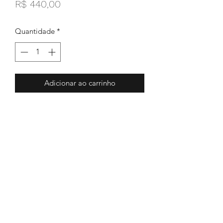
Preço
R$ 440,00
Quantidade
*
Adicionar ao carrinho
bicho de pelúcia "plush"
Arcada flexível DECÍDUA
tamanho: 31cm
ecovação & diversão